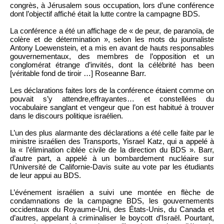
congrès, à Jérusalem sous occupation, lors d’une conférence
dont l’objectif affiché était la lutte contre la campagne BDS.
La conférence a été un affichage de « de peur, de paranoïa, de
colère et de détermination », selon les mots du journaliste
Antony Loewenstein, et a mis en avant de hauts responsables
gouvernementaux, des membres de l’opposition et un
conglomérat étrange d’invités, dont la célébrité has been
[véritable fond de tiroir …] Roseanne Barr.
Les déclarations faites lors de la conférence étaient comme on
pouvait s’y attendre,effrayantes… et constellées du
vocabulaire sanglant et vengeur que l’on est habitué à trouver
dans le discours politique israélien.
L’un des plus alarmante des déclarations a été celle faite par le
ministre israélien des Transports, Yisrael Katz, qui a appelé à
la « l’élimination ciblée civile de la direction du BDS ». Barr,
d’autre part, a appelé à un bombardement nucléaire sur
l’Université de Californie-Davis suite au vote par les étudiants
de leur appui au BDS.
L’événement israélien a suivi une montée en flèche de
condamnations de la campagne BDS, les gouvernements
occidentaux du Royaume-Uni, des États-Unis, du Canada et
d’autres, appelant à criminaliser le boycott d’Israël. Pourtant,