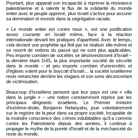
Pourtant, plus apparait son incapacité à réprimer la résistance
palestinienne et à ralentir le flux de la solidarité du monde
entier avec le peuple opprimé, plus Israël s’active pour assurer
sa domination et investir dans la ségrégation raciale.
« Le monde entier est contre nous », est une justification
assez courante en Israël même, face à la réaction
internationale devant les pratiques d’apartheid. Avec le temps,
cela devient une prophétie qui finit par se réaliser elle-même et
se nourrit de notions du passé qui ne sont plus applicables.
Peu importe combien de sociétés se désinvestissent d’Israël –
la dernière étant G4S, la plus importante société de sécurité
dans le monde – et peu importe combien d’universités et
d’églises votent pour le boycott d’Israël… la société israélienne
reste retranchée derrière les slogans et son sens déconcertant
de victimisation.
Beaucoup d’Israéliens pensent que leur pays est une « villa
dans la jungle » – une notion constamment reprise par les
principaux dirigeants israéliens. Le Premier ministre
d’extrême-droite, Benjamin Netanyahu, joue volontairement
sur le registre de la peur dans sa propre société. Incapable de
la moindre conscience des crimes indubitables qu’il a commis
contre les Palestiniens depuis des années, il continue à
propager le mythe de la pureté d’Israël et de la méchanceté du
reste du monde.