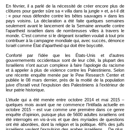
En février, il a parlé de la nécessité de créer encore plus de
clôtures pour garder sûre sa « villa dans la jungle » et, a-t-il dit
: « pour nous défendre contre les bêtes sauvages » dans les
pays voisins. La déclaration a été faite quelques semaines
seulement avant le lancement de la Semaine annuelle contre
l’apartheid israélien dans de nombreuses villes à travers le
monde. C’est comme si le dirigeant israélien voulait à tout prix
contribuer à la campagne mondiale qui, avec succès, dénonce
Israël comme État d’apartheid qui doit être boycotté.
Conforté par l’idée que les États-Unis et d’autres
gouvernements occidentaux sont de leur côté, la plupart des
Israéliens n’ont aucun complexe à faire l’apologie du racisme
et à appeler à plus de violence contre les Palestiniens. Selon
une récente enquête menée par le Pew Research Center et
publiée le 08 mars dernier, près de la moitié de la population
juive d’Israël veut l’expulsion des Palestiniens à l’extérieur de
leur patrie historique.
L’étude qui a été menée entre octobre 2014 et mai 2015 –
quelques mois avant que ne commence l’Intifada actuelle en
octobre 2015 – est vue comme une première dans ce genre
enquête d’opinion, puisque plus de 5600 adultes israéliens ont
été interrogés en vis-à-vis et que des myriades de questions
ont été abordées, dont la religion et la politique. 48% des juifs
israéliens veulent l’expulsion des arabes israéliens… De plus,