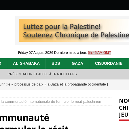
Friday 07 August 2026
Dernière mise à jour:
6h:45 AM GMT
X
AL-SHABAKA
BDS
GAZA
CISJORDANIE
PRÉSENTATION ET APPEL À TRADUCTEURS
urir : le « processus de paix » à Gaza et la propagande occidentale
[
NO
 la communauté internationale de formuler le récit palestinien
nocide : l’histoire de Gaza au-delà des chiffres
[ 5 août 2026 ]
CHI
JEU
 communauté
effacent les preuves du génocide à Gaza
[ 4 août 2026 ]
 annonce un « accord de paix » à Gaza, les Israéliens multiplie les