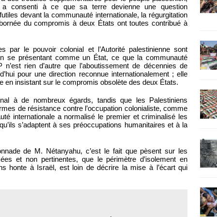
ier, a consenti à ce que sa terre devienne une question
futiles devant la communauté internationale, la régurgitation
ion bornée du compromis à deux États ont toutes contribué à
s par le pouvoir colonial et l’Autorité palestinienne sont
r en se présentant comme un État, ce que la communauté
P n’est rien d’autre que l’aboutissement de décennies de
’hui pour une direction reconnue internationalement ; elle
ue en insistant sur le compromis obsolète des deux États.
tional à de nombreux égards, tandis que les Palestiniens
formes de résistance contre l’occupation colonialiste, comme
uté internationale a normalisé le premier et criminalisé les
qu’ils s’adaptent à ses préoccupations humanitaires et à la
ronnade de M. Nétanyahu, c’est le fait que pèsent sur les
sées et non pertinentes, que le périmètre d’isolement en
ns honte à Israël, est loin de décrire la mise à l’écart qui