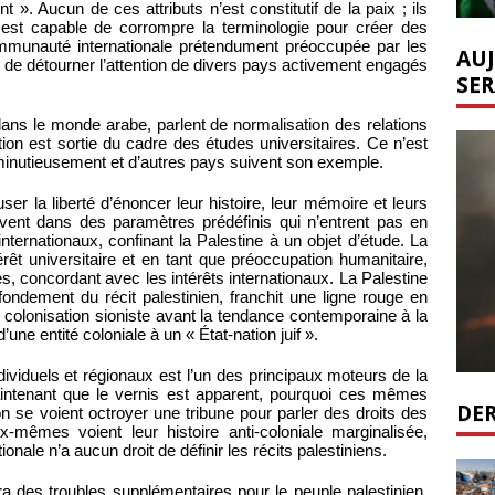
 ». Aucun de ces attributs n’est constitutif de la paix ; ils
 est capable de corrompre la terminologie pour créer des
e communauté internationale prétendument préoccupée par les
AUJ
e de détourner l’attention de divers pays activement engagés
SER
ns le monde arabe, parlent de normalisation des relations
ion est sortie du cadre des études universitaires. Ce n’est
e minutieusement et d’autres pays suivent son exemple.
user la liberté d’énoncer leur histoire, leur mémoire et leurs
rivent dans des paramètres prédéfinis qui n’entrent pas en
 internationaux, confinant la Palestine à un objet d’étude. La
érêt universitaire et en tant que préoccupation humanitaire,
 concordant avec les intérêts internationaux. La Palestine
 fondement du récit palestinien, franchit une ligne rouge en
a colonisation sioniste avant la tendance contemporaine à la
’une entité coloniale à un « État-nation juif ».
ndividuels et régionaux est l’un des principaux moteurs de la
aintenant que le vernis est apparent, pourquoi ces mêmes
DER
on se voient octroyer une tribune pour parler des droits des
x-mêmes voient leur histoire anti-coloniale marginalisée,
onale n’a aucun droit de définir les récits palestiniens.
a des troubles supplémentaires pour le peuple palestinien,