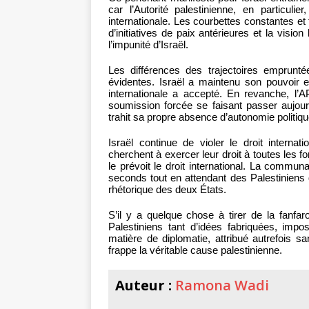
car l’Autorité palestinienne, en particul
internationale. Les courbettes constantes et 
d’initiatives de paix antérieures et la vis
l’impunité d’Israël.
Les différences des trajectoires empruntée
évidentes. Israël a maintenu son pouvoi
internationale a accepté. En revanche, l’A
soumission forcée se faisant passer aujourd
trahit sa propre absence d’autonomie politiq
Israël continue de violer le droit interna
cherchent à exercer leur droit à toutes les 
le prévoit le droit international. La communa
seconds tout en attendant des Palestiniens 
rhétorique des deux États.
S’il y a quelque chose à tirer de la fanfa
Palestiniens tant d’idées fabriquées, impo
matière de diplomatie, attribué autrefois sa
frappe la véritable cause palestinienne.
Auteur :
Ramona Wadi