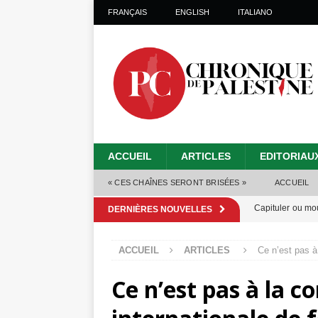
FRANÇAIS
ENGLISH
ITALIANO
ACCUEIL
ARTICLES
EDITORIAU
« CES CHAÎNES SERONT BRISÉES »
ACCUEIL
Capituler ou mo
DERNIÈRES NOUVELLES
6 août 2026 ]
ACCUEIL
ARTICLES
Ce n’est pas à
Mille jours de gé
Ce n’est pas à la
Les Israéliens 
Alors que Trump