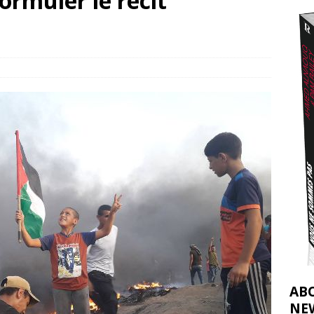
ormuler le récit
2026 ]
éliens bombardent des entrepôts de médicaments, aggravant ainsi la
déjà dramatique
[ 7 août 2026 ]
AB
NE