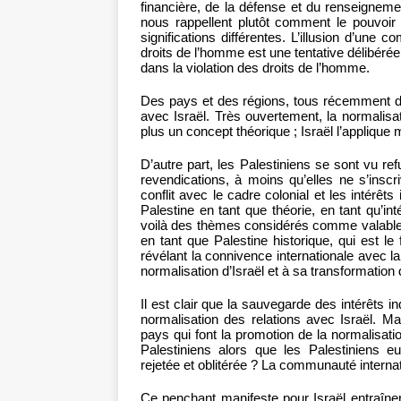
financière, de la défense et du renseignement
nous rappellent plutôt comment le pouvoir
significations différentes. L’illusion d’un
droits de l’homme est une tentative délibéré
dans la violation des droits de l’homme.
Des pays et des régions, tous récemment da
avec Israël. Très ouvertement, la normalisat
plus un concept théorique ; Israël l’appliqu
D’autre part, les Palestiniens se sont vu ref
revendications, à moins qu’elles ne s’insc
conflit avec le cadre colonial et les intérêts
Palestine en tant que théorie, en tant qu’int
voilà des thèmes considérés comme valables,
en tant que Palestine historique, qui est le
révélant la connivence internationale avec l
normalisation d’Israël et à sa transformation d
Il est clair que la sauvegarde des intérêts i
normalisation des relations avec Israël. M
pays qui font la promotion de la normalisati
Palestiniens alors que les Palestiniens eu
rejetée et oblitérée ? La communauté internati
Ce penchant manifeste pour Israël entraîner