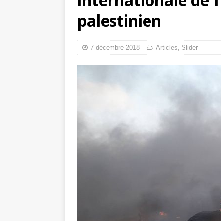
internationale de f
tueries
[ 4 août 
palestinien
Gaza : les Isra
crise sanitaire 
7 décembre 2018
Articles
,
Slider