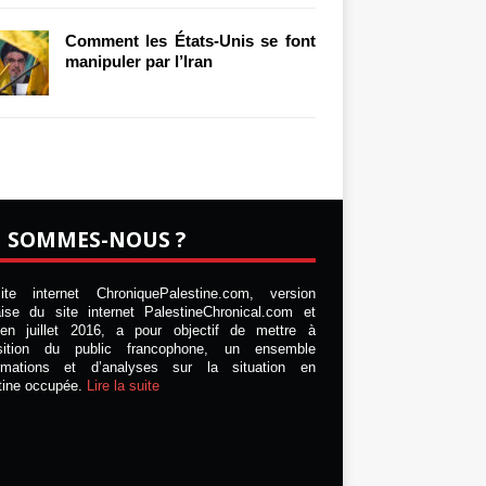
Comment les États-Unis se font
manipuler par l’Iran
I SOMMES-NOUS ?
te internet ChroniquePalestine.com, version
aise du site internet PalestineChronical.com et
en juillet 2016, a pour objectif de mettre à
osition du public francophone, un ensemble
ormations et d’analyses sur la situation en
tine occupée.
Lire la suite