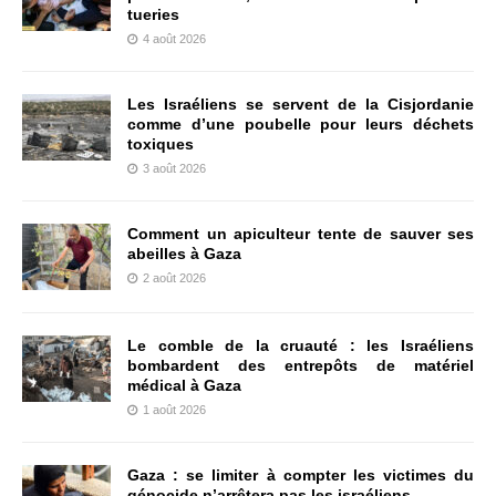
tueries
4 août 2026
Les Israéliens se servent de la Cisjordanie
comme d’une poubelle pour leurs déchets
toxiques
3 août 2026
Comment un apiculteur tente de sauver ses
abeilles à Gaza
2 août 2026
Le comble de la cruauté : les Israéliens
bombardent des entrepôts de matériel
médical à Gaza
1 août 2026
Gaza : se limiter à compter les victimes du
génocide n’arrêtera pas les israéliens