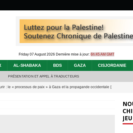
Friday 07 August 2026
Dernière mise à jour:
6h:45 AM GMT
X
AL-SHABAKA
BDS
GAZA
CISJORDANIE
PRÉSENTATION ET APPEL À TRADUCTEURS
urir : le « processus de paix » à Gaza et la propagande occidentale
[
NO
nocide : l’histoire de Gaza au-delà des chiffres
[ 5 août 2026 ]
CHI
JEU
effacent les preuves du génocide à Gaza
[ 4 août 2026 ]
 annonce un « accord de paix » à Gaza, les Israéliens multiplie les