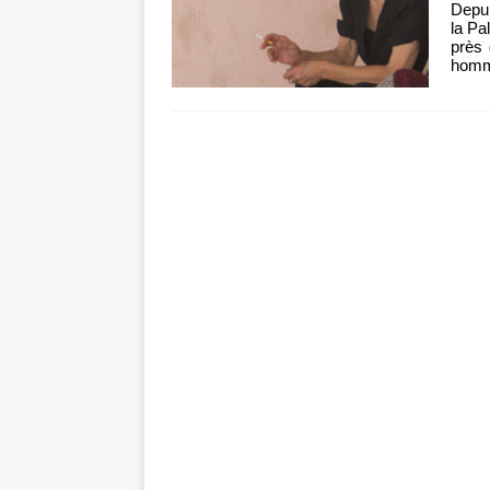
Depui
la Pa
près 
homm