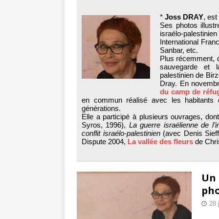
tueries
[ 4 août 
*
Joss DRAY
, est
Gaza : les Isra
Ses photos illust
israélo-palestin
crise sanitaire 
International Franc
Sanbar, etc.
Plus récemment, d
sauvegarde et la
palestinien de Bir
Dray. En novembre
du camp de réfu
en commun réalisé avec les habitants
générations.
Elle a participé à plusieurs ouvrages, don
Syros, 1996),
La guerre israélienne de l’
conflit israélo-palestinien
(avec Denis Sieff
Dispute 2004,
La vallée des fleurs
de Chri
Un 
ph
28 