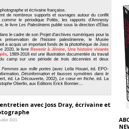
2026 ]
 photographe et écrivaine française.
éliens bombardent des entrepôts de médicaments, aggravant ainsi la
rent de nombreux supports et ouvrages autour du conflit
ien comme le périodique Politis, les rapports d’Amnesty
déjà dramatique
[ 7 août 2026 ]
e, le livre
Les Palestiniens
publié sous la direction d’Élias
ans le cadre de son Projet d’archives numériques pour la
 préservation de l’histoire palestinienne, le Musée
zeit a acquis un important fonds de la photothèque de Joss
 2020, le livre
Revenir à Jénine, Une histoire vivante
giés
, 1989-2018 est une illustration documentée du travail
 du camp sur une période de trois décennies et deux
t
Femmes aux mille portes
(avec Leïla Houari, éd. EPO-
information, Désinformation et fausses symétries dans le
ert, éd. La Découverte, 2002),
Le cœur en friche
, éd. La
stophe Oberlin, aux Editions Erick Bonnier…
entretien avec Joss Dray, écrivaine et
otographe
AB
juillet 2021
NE