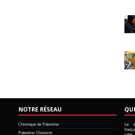
NOTRE RÉSEAU
QU
Chronique de Palestine
Le si
franç
Palestine Chronicle
créé 