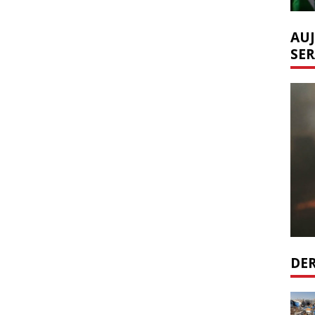
AUJ
SER
DER