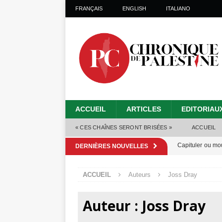
FRANÇAIS
ENGLISH
ITALIANO
ACCUEIL
ARTICLES
EDITORIAU
« CES CHAÎNES SERONT BRISÉES »
ACCUEIL
Capituler ou mo
DERNIÈRES NOUVELLES
6 août 2026 ]
ACCUEIL
Auteurs
Joss Dray
Mille jours de gé
Les Israéliens 
Auteur :
Joss Dray
Alors que Trump