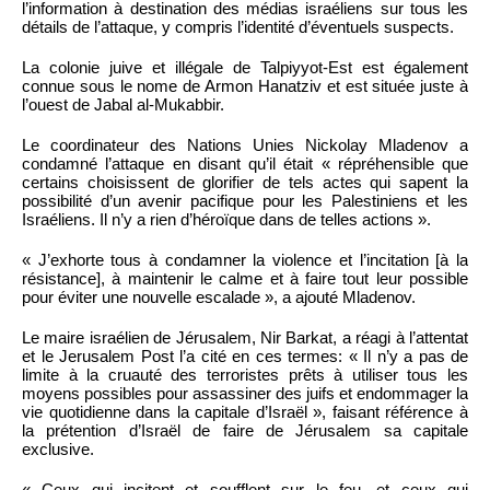
l’information à destination des médias israéliens sur tous les
détails de l’attaque, y compris l’identité d’éventuels suspects.
La colonie juive et illégale de Talpiyyot-Est est également
connue sous le nome de Armon Hanatziv et est située juste à
l’ouest de Jabal al-Mukabbir.
Le coordinateur des Nations Unies Nickolay Mladenov a
condamné l’attaque en disant qu’il était « répréhensible que
certains choisissent de glorifier de tels actes qui sapent la
possibilité d’un avenir pacifique pour les Palestiniens et les
Israéliens. Il n’y a rien d’héroïque dans de telles actions ».
« J’exhorte tous à condamner la violence et l’incitation [à la
résistance], à maintenir le calme et à faire tout leur possible
pour éviter une nouvelle escalade », a ajouté Mladenov.
Le maire israélien de Jérusalem, Nir Barkat, a réagi à l’attentat
et le Jerusalem Post l’a cité en ces termes: « Il n’y a pas de
limite à la cruauté des terroristes prêts à utiliser tous les
moyens possibles pour assassiner des juifs et endommager la
vie quotidienne dans la capitale d’Israël », faisant référence à
la prétention d’Israël de faire de Jérusalem sa capitale
exclusive.
« Ceux qui incitent et soufflent sur le feu, et ceux qui