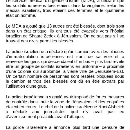
Le service médical d’urgence d’Israël (MDA), a déclaré que
les soldats israéliens tués étaient dans la vingtaine. Selon les
médias israéliens, trois étaient des femmes et le quatrième
était un homme.
Le MDA a ajouté que 13 autres ont été blessés, dont trois sont
dans un état critique. Ils ont tous été évacués vers l’hôpital
israélien de Shaare Zedek à Jérusalem. On ne sait pas s’il se
trouvait des civils parmi les blessés.
La police israélienne a déclaré qu’un camion avec des plaques
d’immatriculation israéliennes est sorti de sa voie et a
renversé les gens qui descendaient d’un bus – plus tard révélé
être un groupe de soldats israéliens en uniforme – à proximité
d’une colonie qui surplombe la vieille ville de Jérusalem-Est.
Un certain nombre de personnes sont restées bloquées sous
le camion et trois des blessés ont dû en être extraits par
l’utilisation d’une grue.
La police israélienne a signalé avoir imposé de fortes mesures
de contrôle dans toute la zone de Jérusalem et des enquêtes
étaient en cours. Le chef de la police israélienne Roni Alsheich
a déclaré aux journalistes qu’il n’y avait pas eu
d’avertissement préalable avant l’attaque.
La police israélienne a annoncé plus tard une censure de