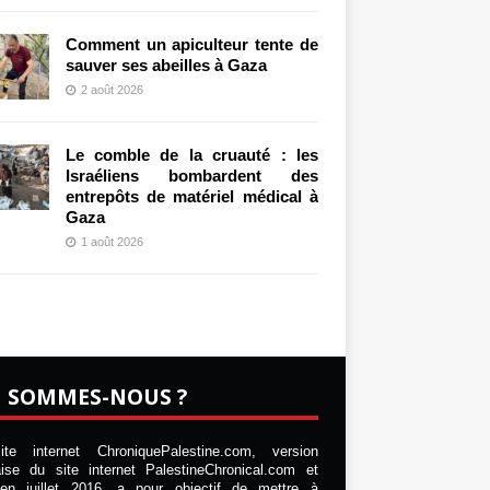
Comment un apiculteur tente de
sauver ses abeilles à Gaza
2 août 2026
Le comble de la cruauté : les
Israéliens bombardent des
entrepôts de matériel médical à
Gaza
1 août 2026
I SOMMES-NOUS ?
te internet ChroniquePalestine.com, version
aise du site internet PalestineChronical.com et
en juillet 2016, a pour objectif de mettre à