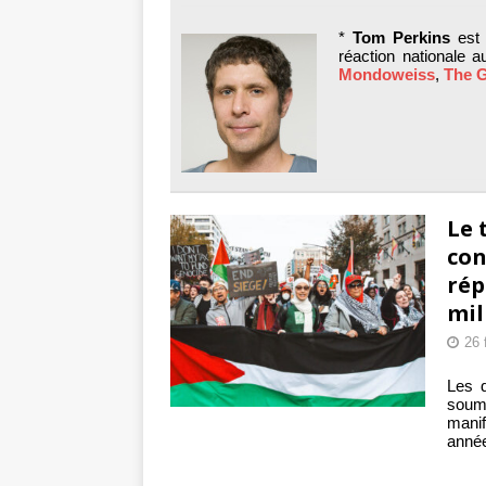
Mille jours de gé
*
Tom Perkins
est 
Les avis consulta
réaction nationale 
Mondoweiss
,
The 
Le 
con
rép
mil
26 
Les 
soumi
manif
année