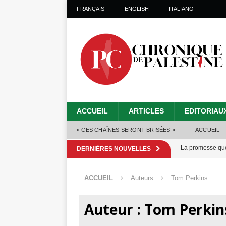
FRANÇAIS
ENGLISH
ITALIANO
ACCUEIL
ARTICLES
EDITORIAU
« CES CHAÎNES SERONT BRISÉES »
ACCUEIL
La promesse que 
DERNIÈRES NOUVELLES
Gaza : les Isra
ACCUEIL
Auteurs
Tom Perkins
crise sanitaire 
Capituler ou mo
Auteur :
Tom Perkin
6 août 2026 ]