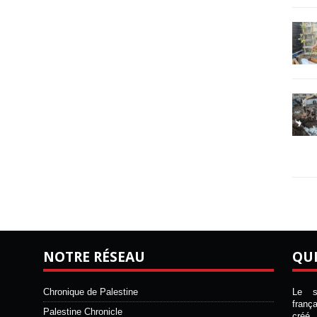
NOTRE RÉSEAU
QU
Chronique de Palestine
Le si
franç
Palestine Chronicle
créé 