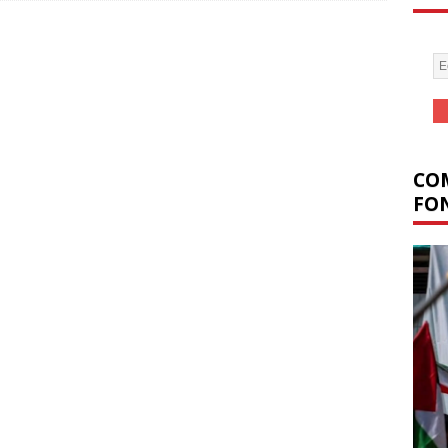
COM
FON