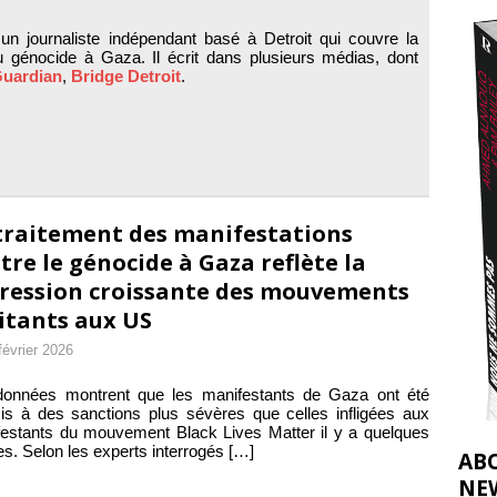
nocide : l’histoire de Gaza au-delà des chiffres
[ 5 août 2026 ]
un journaliste indépendant basé à Detroit qui couvre la
tifs de la CIJ sur la Palestine : possibilités et limites
[ 8 août 2026 ]
au génocide à Gaza. Il écrit dans plusieurs médias, dont
Guardian
,
Bridge Detroit
.
traitement des manifestations
tre le génocide à Gaza reflète la
ression croissante des mouvements
itants aux US
février 2026
données montrent que les manifestants de Gaza ont été
s à des sanctions plus sévères que celles infligées aux
estants du mouvement Black Lives Matter il y a quelques
s. Selon les experts interrogés
[…]
AB
NE