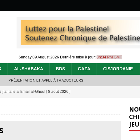
Sunday 09 August 2026
Dernière mise à jour:
8h:34 PM GMT
X
AL-SHABAKA
BDS
GAZA
CISJORDANIE
PRÉSENTATION ET APPEL À TRADUCTEURS
j’ai faite à Ismail al-Ghoul
[ 8 août 2026 ]
éliens bombardent des entrepôts de médicaments, aggravant ainsi la
NO
déjà dramatique
[ 7 août 2026 ]
CHI
JEU
urir : le « processus de paix » à Gaza et la propagande occidentale
[
s