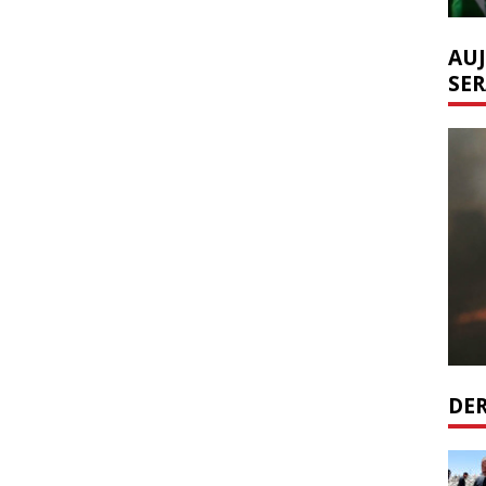
AUJ
SER
DER