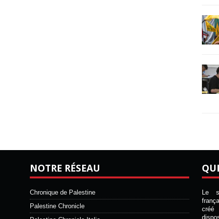
NOTRE RÉSEAU
QU
Chronique de Palestine
Le si
franç
Palestine Chronicle
créé 
disp