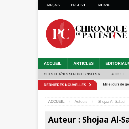
FRANÇAIS
ENGLISH
ITALIANO
ACCUEIL
ARTICLES
EDITORIAU
« CES CHAÎNES SERONT BRISÉES »
ACCUEIL
Mille jours de gé
DERNIÈRES NOUVELLES
Les Israéliens 
ACCUEIL
Auteurs
Shojaa Al-Safadi
Alors que Trump
tueries
[ 4 août 
Auteur :
Shojaa Al-S
Les Israéliens s