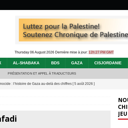
Thursday 06 August 2026
Dernière mise à jour:
12h:27 PM GMT
X
AL-SHABAKA
BDS
GAZA
CISJORDANIE
PRÉSENTATION ET APPEL À TRADUCTEURS
nocide : l’histoire de Gaza au-delà des chiffres
[ 5 août 2026 ]
effacent les preuves du génocide à Gaza
[ 4 août 2026 ]
NO
 annonce un « accord de paix » à Gaza, les Israéliens multiplie les
CHI
JEU
2026 ]
afadi
e servent de la Cisjordanie comme d’une poubelle pour leurs déchets