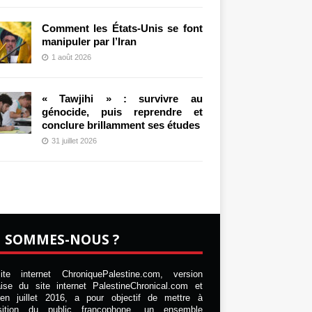
Comment les États-Unis se font
manipuler par l’Iran
1 août 2026
« Tawjihi » : survivre au
génocide, puis reprendre et
conclure brillamment ses études
31 juillet 2026
I SOMMES-NOUS ?
te internet ChroniquePalestine.com, version
aise du site internet PalestineChronical.com et
en juillet 2016, a pour objectif de mettre à
osition du public francophone, un ensemble