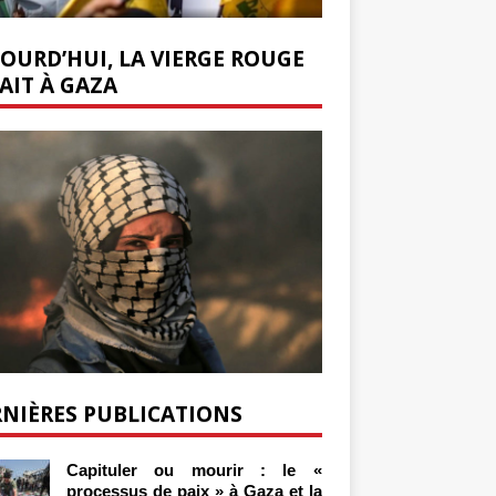
OURD’HUI, LA VIERGE ROUGE
AIT À GAZA
NIÈRES PUBLICATIONS
Capituler ou mourir : le «
processus de paix » à Gaza et la