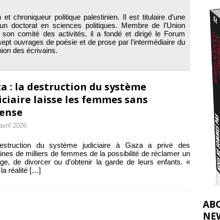
t 2026 ]
et chroniqueur politique palestinien. Il est titulaire d’une
urir : le « processus de paix » à Gaza et la propagande occidentale
[
 d’un doctorat en sciences politiques. Membre de l’Union
 son comité des activités, il a fondé et dirigé le Forum
é sept ouvrages de poésie et de prose par l’intermédiaire du
nion des écrivains.
a : la destruction du système
iciaire laisse les femmes sans
ense
avril 2026
estruction du système judiciaire à Gaza a privé des
ines de milliers de femmes de la possibilité de réclamer un
age, de divorcer ou d’obtenir la garde de leurs enfants. «
la réalité
[…]
AB
NE