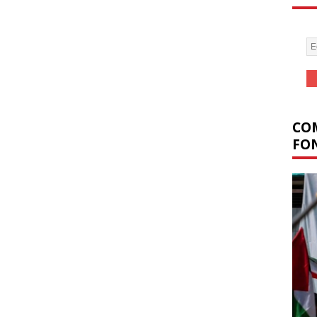
COM
FON