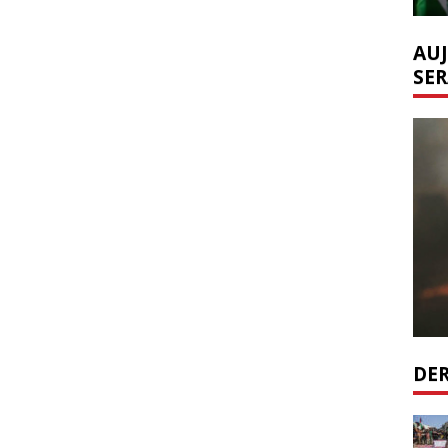
AUJ
SER
DER