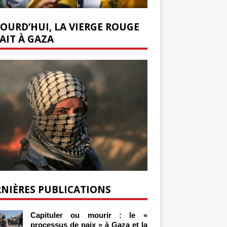
OURD’HUI, LA VIERGE ROUGE
AIT À GAZA
NIÈRES PUBLICATIONS
Capituler ou mourir : le «
processus de paix » à Gaza et la