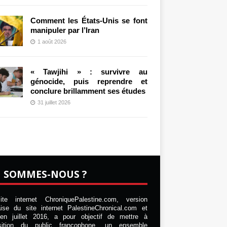
Comment les États-Unis se font
manipuler par l’Iran
1 août 2026
« Tawjihi » : survivre au
génocide, puis reprendre et
conclure brillamment ses études
31 juillet 2026
I SOMMES-NOUS ?
te internet ChroniquePalestine.com, version
aise du site internet PalestineChronical.com et
en juillet 2016, a pour objectif de mettre à
osition du public francophone, un ensemble