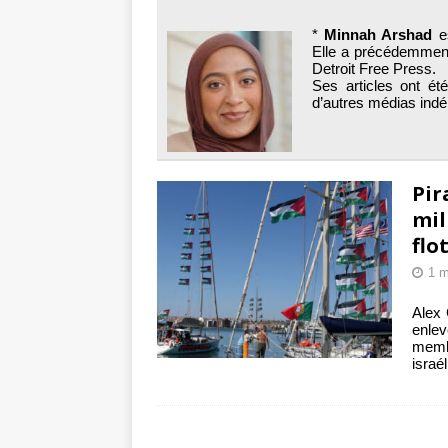
toxiques
[ 3 aoû
*
Minnah Arshad
es
Capituler ou mo
Elle a précédemment
Detroit Free Press.
6 août 2026 ]
Ses articles ont é
d’autres médias ind
Pir
mil
flo
1 m
Alex 
enlev
memb
israé