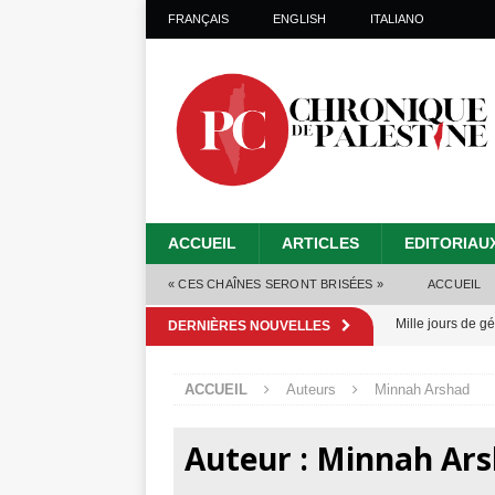
FRANÇAIS
ENGLISH
ITALIANO
ACCUEIL
ARTICLES
EDITORIAU
« CES CHAÎNES SERONT BRISÉES »
ACCUEIL
Mille jours de gé
DERNIÈRES NOUVELLES
Les Israéliens 
ACCUEIL
Auteurs
Minnah Arshad
Alors que Trump
tueries
[ 4 août 
Auteur :
Minnah Ar
Les Israéliens s