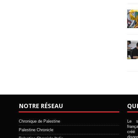
NOTRE RÉSEAU
QU
Chronique de Palestine
Le si
franç
Palestine Chronicle
créé 
disp