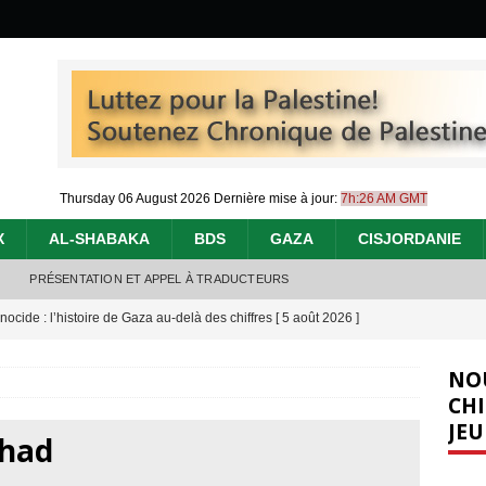
Thursday 06 August 2026
Dernière mise à jour:
7h:26 AM GMT
X
AL-SHABAKA
BDS
GAZA
CISJORDANIE
PRÉSENTATION ET APPEL À TRADUCTEURS
nocide : l’histoire de Gaza au-delà des chiffres
[ 5 août 2026 ]
effacent les preuves du génocide à Gaza
[ 4 août 2026 ]
NO
 annonce un « accord de paix » à Gaza, les Israéliens multiplie les
CHI
JEU
2026 ]
shad
e servent de la Cisjordanie comme d’une poubelle pour leurs déchets