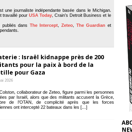
t 2026 ]
t une journaliste indépendante basée dans le Michigan.
urir : le « processus de paix » à Gaza et la propagande occidentale
[
 travaillé pour
USA Today
, Crain’s Detroit Business et le
té publiés dans
The Intercept
,
Zeteo
,
The Guardian
et
épendants.
aterie : Israël kidnappe près de 200
itants pour la paix à bord de la
ttille pour Gaza
ai 2026
Colston, collaborateur de Zeteo, figure parmi les personnes
ées par Israël, alors que des militants accusent la Grèce,
re de l’OTAN, de complicité après que les forces
liennes ont intercepté 22 bateaux dans les
[…]
AB
NE