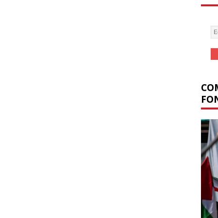
COM
FON