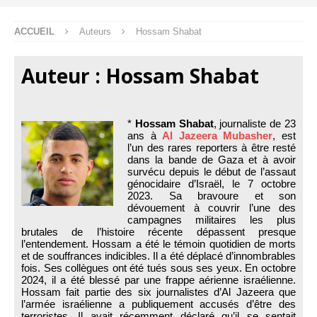
ACCUEIL
Auteurs
Hossam Shabat
Auteur :
Hossam Shabat
*
Hossam Shabat
, journaliste de 23
ans à
Al Jazeera Mubasher
, est
l’un des rares reporters à être resté
dans la bande de Gaza et à avoir
survécu depuis le début de l’assaut
génocidaire d’Israël, le 7 octobre
2023. Sa bravoure et son
dévouement à couvrir l’une des
campagnes militaires les plus
brutales de l’histoire récente dépassent presque
l’entendement. Hossam a été le témoin quotidien de morts
et de souffrances indicibles. Il a été déplacé d’innombrables
fois. Ses collègues ont été tués sous ses yeux. En octobre
2024, il a été blessé par une frappe aérienne israélienne.
Hossam fait partie des six journalistes d’Al Jazeera que
l’armée israélienne a publiquement accusés d’être des
terroristes. Il avait récemment déclaré qu’il se sentait