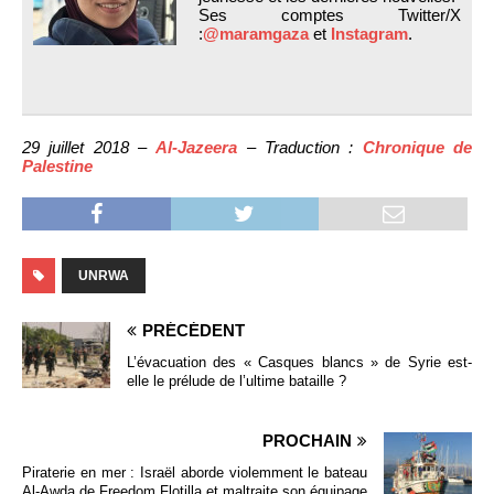
Ses comptes Twitter/X
:
@maramgaza
et
Instagram
.
29 juillet 2018 –
Al-Jazeera
– Traduction :
Chronique de
Palestine
UNRWA
PRÉCÉDENT
L’évacuation des « Casques blancs » de Syrie est-
elle le prélude de l’ultime bataille ?
PROCHAIN
Piraterie en mer : Israël aborde violemment le bateau
Al-Awda de Freedom Flotilla et maltraite son équipage