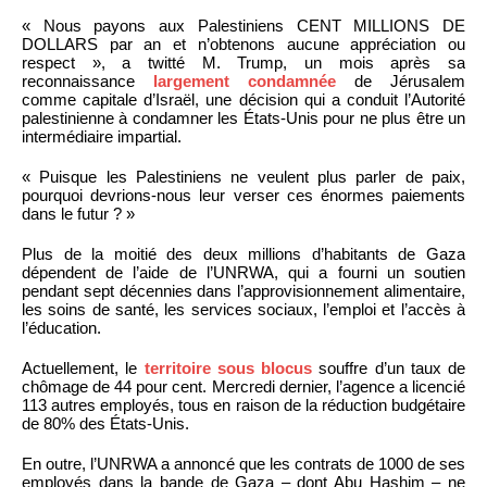
« Nous payons aux Palestiniens CENT MILLIONS DE
DOLLARS par an et n’obtenons aucune appréciation ou
respect », a twitté M. Trump, un mois après sa
reconnaissance
largement condamnée
de Jérusalem
comme capitale d’Israël, une décision qui a conduit l’Autorité
palestinienne à condamner les États-Unis pour ne plus être un
intermédiaire impartial.
« Puisque les Palestiniens ne veulent plus parler de paix,
pourquoi devrions-nous leur verser ces énormes paiements
dans le futur ? »
Plus de la moitié des deux millions d’habitants de Gaza
dépendent de l’aide de l’UNRWA, qui a fourni un soutien
pendant sept décennies dans l’approvisionnement alimentaire,
les soins de santé, les services sociaux, l’emploi et l’accès à
l’éducation.
Actuellement, le
territoire sous blocus
souffre d’un taux de
chômage de 44 pour cent. Mercredi dernier, l’agence a licencié
113 autres employés, tous en raison de la réduction budgétaire
de 80% des États-Unis.
En outre, l’UNRWA a annoncé que les contrats de 1000 de ses
employés dans la bande de Gaza – dont Abu Hashim – ne