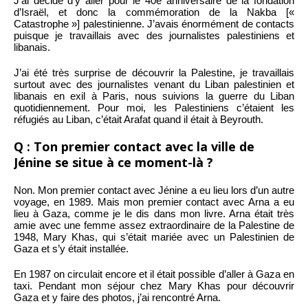
J’ai décidé d’y aller pour le 40e anniversaire de la fondation
d’Israël, et donc la commémoration de la Nakba [«
Catastrophe »] palestinienne. J’avais énormément de contacts
puisque je travaillais avec des journalistes palestiniens et
libanais.
J’ai été très surprise de découvrir la Palestine, je travaillais
surtout avec des journalistes venant du Liban palestinien et
libanais en exil à Paris, nous suivions la guerre du Liban
quotidiennement. Pour moi, les Palestiniens c’étaient les
réfugiés au Liban, c’était Arafat quand il était à Beyrouth.
Q : Ton premier contact avec la ville de
Jénine se situe à ce moment-là ?
Non. Mon premier contact avec Jénine a eu lieu lors d’un autre
voyage, en 1989. Mais mon premier contact avec Arna a eu
lieu à Gaza, comme je le dis dans mon livre. Arna était très
amie avec une femme assez extraordinaire de la Palestine de
1948, Mary Khas, qui s’était mariée avec un Palestinien de
Gaza et s’y était installée.
En 1987 on circulait encore et il était possible d’aller à Gaza en
taxi. Pendant mon séjour chez Mary Khas pour découvrir
Gaza et y faire des photos, j’ai rencontré Arna.