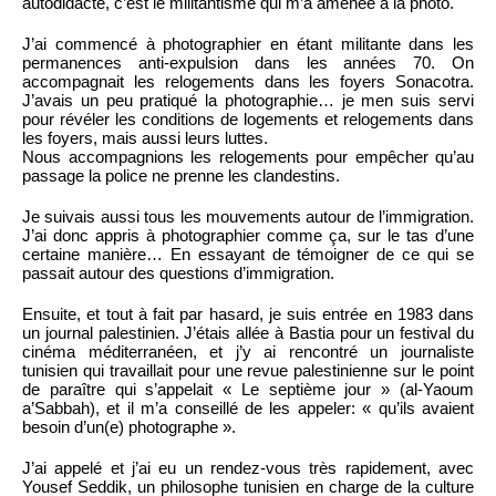
autodidacte, c’est le militantisme qui m’a amenée à la photo.
J’ai commencé à photographier en étant militante dans les
permanences anti-expulsion dans les années 70. On
accompagnait les relogements dans les foyers Sonacotra.
J’avais un peu pratiqué la photographie… je men suis servi
pour révéler les conditions de logements et relogements dans
les foyers, mais aussi leurs luttes.
Nous accompagnions les relogements pour empêcher qu’au
passage la police ne prenne les clandestins.
Je suivais aussi tous les mouvements autour de l’immigration.
J’ai donc appris à photographier comme ça, sur le tas d’une
certaine manière… En essayant de témoigner de ce qui se
passait autour des questions d’immigration.
Ensuite, et tout à fait par hasard, je suis entrée en 1983 dans
un journal palestinien. J’étais allée à Bastia pour un festival du
cinéma méditerranéen, et j’y ai rencontré un journaliste
tunisien qui travaillait pour une revue palestinienne sur le point
de paraître qui s’appelait « Le septième jour » (al-Yaoum
a’Sabbah), et il m’a conseillé de les appeler: « qu’ils avaient
besoin d’un(e) photographe ».
J’ai appelé et j’ai eu un rendez-vous très rapidement, avec
Yousef Seddik, un philosophe tunisien en charge de la culture