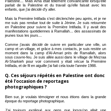
Palestine… Mais Arna était tellement convaincante lorsqu’elle
parlait de la Palestine et du travail qu’elle faisait avec les
enfants, que j’ai décidé d’y aller.
Mais la Première Intifada s’est déclenchée peu après, et je ne
me suis pas rendue tout de suite à Jénine. Je suis retournée
en Palestine pour suivre la Première Intifada. Il y avait des
manifestations quotidiennes à Ramallah… des assassinats de
jeunes tous les jours…
Comme j’avais décidé de suivre en particulier une ville, un
camp et un village, et grâce à mes contacts, je suis restée un
moment dans la camp d’Al-Amari près de Ramallah, alors
sous couvre-feu. Je suis allée aussi dans le village de Mezraa
Al-Sharkieh pour voir comment y était vécue la Première
Intifada, et de fil en aiguille j’ai fait cela toute l’année 1988.
Q. Ces séjours répétés en Palestine ont donc
été l’occasion de reportages
photographiques ?
Bien sur, je voulais témoigner et nous étions dans la grande
époque du reportage photographique.
J’ai toujours expliqué aux gens que lorsqu’on allait une