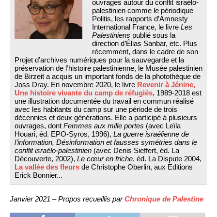
ouvrages autour du conflit israélo-
palestinien comme le périodique
Politis, les rapports d’Amnesty
International France, le livre
Les
Palestiniens
publié sous la
direction d’Élias Sanbar, etc. Plus
récemment, dans le cadre de son
Projet d’archives numériques pour la sauvegarde et la
préservation de l’histoire palestinienne, le Musée palestinien
de Birzeit a acquis un important fonds de la photothèque de
Joss Dray. En novembre 2020, le livre
Revenir à Jénine,
Une histoire vivante du camp de réfugiés
, 1989-2018 est
une illustration documentée du travail en commun réalisé
avec les habitants du camp sur une période de trois
décennies et deux générations. Elle a participé à plusieurs
ouvrages, dont
Femmes aux mille portes
(avec Leïla
Houari, éd. EPO-Syros, 1996),
La guerre israélienne de
l’information, Désinformation et fausses symétries dans le
conflit israélo-palestinien
(avec Denis Sieffert, éd. La
Découverte, 2002),
Le cœur en friche
, éd. La Dispute 2004,
La vallée des fleurs
de Christophe Oberlin, aux Editions
Erick Bonnier...
Janvier 2021 – Propos recueillis par
Chronique de Palestine