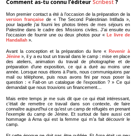
Comment as-tu connu l’éditeur
Scribest
?
Mon premier contact a été à l’occasion de la préparation de la
version française
de « The Second Palestinian Intifada »,
pour laquelle j’ai fourni les photos tirées de mes séjours en
Palestine dans le cadre des Missions civiles. J’ai ensuite eu
l’occasion de fournir une ou deux photos pour «
Le livre de
Handallah
».
Avant la conception et la préparation du livre «
Revenir à
Jénine
», il y a eu tout un travail dans le camp : mise en place
des ateliers, animation du travail de photographie et de
préparation d’une exposition, ce qui a duré au moins une
année. Lorsque nous étions à Paris, nous communiquions par
mail ou téléphone, puis nous avons fini par nous poser la
question : « Fait-on un catalogue de l’exposition ? » Ce qui
demandait que nous trouvions un financement…
Mais entre temps je me suis dit que ce qui était intéressant,
c’était de remettre ce travail dans son contexte, de faire
connaître aujourd’hui ce qu’est un camp de réfugiés en prenant
l’exemple du camp de Jénine. Et surtout de faire aussi cet
hommage à Arna qui est la femme qui m’a fait découvrir le
camp.
Et cette époque ne doit pas être oubliée. Et Arna était un peu