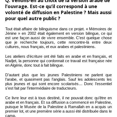
Q. Venons-en au choix de la version arabe de
l’ouvrage. Est-ce qu’il correspond à une
volonté de diffusion en Palestine ? Mais aussi
pour quel autre public ?
Tout était affaire de bilinguisme dans ce projet. « Mémoires de
Jénine » en 2002 était également en version bilingue, ce qui
est une façon aussi de vivre ensemble. C’est quelque chose
que je recherche toujours, cette rencontre-là entre deux
cultures, nous français, et eux arabes et palestiniens.
Les ateliers d’écriture ont été faits en arabe et en français, et
Nadjet, la personne qui cordonnait ce travail est française née
en Algérie, donc tout à fait bilingue.
D’autant plus que les jeunes Palestiniens ne parlent que
l’arabe, et quasiment pas l’anglais. Sauf les adolescents les
plus jeunes et qui sont encore scolarisés… Donc l’essentiel
s’est fait par l’intermédiaire de traducteurs.
Ce livre leur est à tous destiné, il ne pouvait donc qu’être en
arabe et en français. Et sa diffusion a commencé en Palestine,
puisque le Musée de la Palestine à Ramallah en a acquis un
premier lot, et une première série a aussi été distribuée dans le
camp.