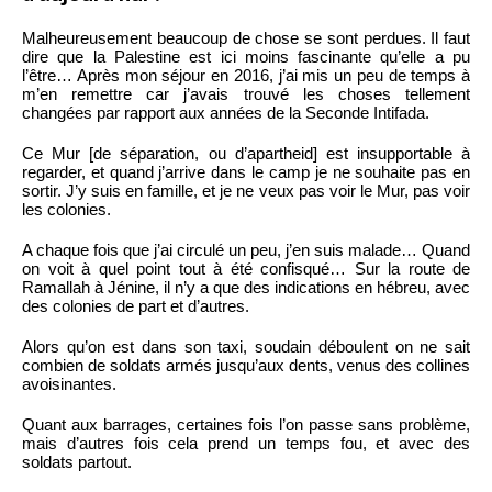
Malheureusement beaucoup de chose se sont perdues. Il faut
dire que la Palestine est ici moins fascinante qu’elle a pu
l’être… Après mon séjour en 2016, j’ai mis un peu de temps à
m’en remettre car j’avais trouvé les choses tellement
changées par rapport aux années de la Seconde Intifada.
Ce Mur [de séparation, ou d’apartheid] est insupportable à
regarder, et quand j’arrive dans le camp je ne souhaite pas en
sortir. J’y suis en famille, et je ne veux pas voir le Mur, pas voir
les colonies.
A chaque fois que j’ai circulé un peu, j’en suis malade… Quand
on voit à quel point tout à été confisqué… Sur la route de
Ramallah à Jénine, il n’y a que des indications en hébreu, avec
des colonies de part et d’autres.
Alors qu’on est dans son taxi, soudain déboulent on ne sait
combien de soldats armés jusqu’aux dents, venus des collines
avoisinantes.
Quant aux barrages, certaines fois l’on passe sans problème,
mais d’autres fois cela prend un temps fou, et avec des
soldats partout.