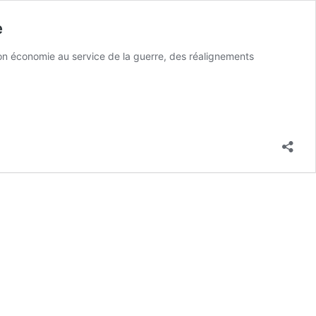
e
on économie au service de la guerre, des réalignements
a
uvelle
e
e
expansionnisme
raélien
économie
e
uerre
i
alimente