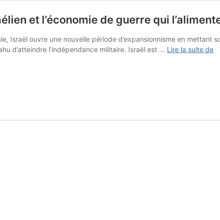
élien et l’économie de guerre qui l’aliment
le, Israël ouvre une nouvelle période d’expansionnisme en mettant s
L
hu d’atteindre l’indépendance militaire. Israël est …
Lire la suite de
no
èr
d
l’
is
et
l’
d
g
qu
l’