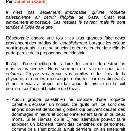
Par
Jonathan Cook
Il n’est pas seulement improbable qu’une roquette
palestinienne ait détruit l’hôpital de Gaza. C’est tout
simplement impossible. Les médias le savent, mais ils sont
terrifiés à l’idée de le dire.
Répétons-le encore une fois : les plus grandes
fake news
proviennent des médias de l’
establishment
. Lorsque les enjeux
sont importants, ils ne se soucient guère de cacher leur rôle de
porte-parole de la propagande occidentale.
Il s’agit d’une répétition de l’affaire des armes de destruction
massive irakiennes. Nous sommes en train de nous
faire
enfumer
. Croyez vos yeux, vos oreilles et les lois de la
physique, et non les mensonges colportés par nos dirigeants
et nos médias à propos de la frappe de missile de la nuit
dernière sur l’hôpital baptiste de Gaza :
Aucun groupe palestinien ne dispose d’une roquette
capable d’écraser un hôpital. Ce qu’ils ont, ce sont des
engins souvent dérisoires glorifiés qui peuvent causer des
dommages mineurs et occasionnellement faire un ou deux
morts. Si le Hamas ou le Djihad islamique pouvait faire
exploser un bâtiment, tuant des centaines de personnes,
comme cela s’est produit la nuit dernière, on en entendrait