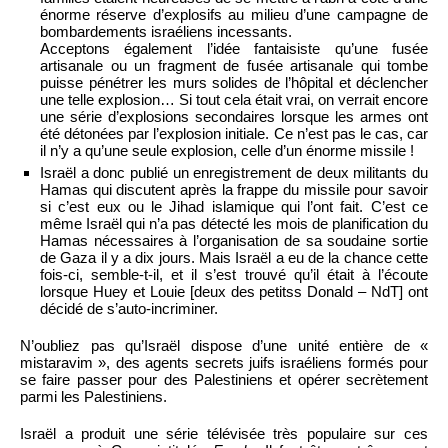
énorme réserve d’explosifs au milieu d’une campagne de
bombardements israéliens incessants.
Acceptons également l’idée fantaisiste qu’une fusée
artisanale ou un fragment de fusée artisanale qui tombe
puisse pénétrer les murs solides de l’hôpital et déclencher
une telle explosion… Si tout cela était vrai, on verrait encore
une série d’explosions secondaires lorsque les armes ont
été détonées par l’explosion initiale. Ce n’est pas le cas, car
il n’y a qu’une seule explosion, celle d’un énorme missile !
Israël a donc publié un enregistrement de deux militants du
Hamas qui discutent après la frappe du missile pour savoir
si c’est eux ou le Jihad islamique qui l’ont fait. C’est ce
même Israël qui n’a pas détecté les mois de planification du
Hamas nécessaires à l’organisation de sa soudaine sortie
de Gaza il y a dix jours. Mais Israël a eu de la chance cette
fois-ci, semble-t-il, et il s’est trouvé qu’il était à l’écoute
lorsque Huey et Louie [deux des petitss Donald – NdT] ont
décidé de s’auto-incriminer.
N’oubliez pas qu’Israël dispose d’une unité entière de «
mistaravim », des agents secrets juifs israéliens formés pour
se faire passer pour des Palestiniens et opérer secrètement
parmi les Palestiniens.
Israël a produit une série télévisée très populaire sur ces