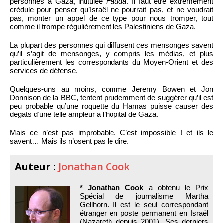
personnes à Gaza, intitulée
Fauda
. Il faut être extrêmement
crédule pour penser qu’Israël ne pourrait pas, et ne voudrait
pas, monter un appel de ce type pour nous tromper, tout
comme il trompe régulièrement les Palestiniens de Gaza.
La plupart des personnes qui diffusent ces mensonges savent
qu’il s’agit de mensonges, y compris les médias, et plus
particulièrement les correspondants du Moyen-Orient et des
services de défense.
Quelques-uns au moins, comme Jeremy Bowen et Jon
Donnison de la BBC, tentent prudemment de suggérer qu’il est
peu probable qu’une roquette du Hamas puisse causer des
dégâts d’une telle ampleur à l’hôpital de Gaza.
Mais ce n’est pas improbable. C’est impossible ! et ils le
savent… Mais ils n’osent pas le dire.
Auteur :
Jonathan Cook
* Jonathan Cook
a obtenu le Prix
Spécial de journalisme Martha
Gellhorn. Il est le seul correspondant
étranger en poste permanent en Israël
(Nazareth depuis 2001). Ses derniers