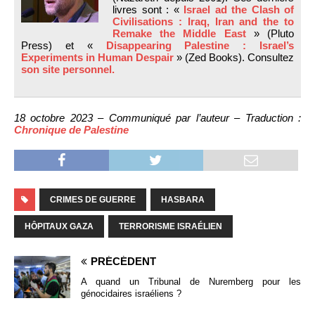
livres sont : «
Israel ad the Clash of
Civilisations : Iraq, Iran and the to
Remake the Middle East
» (Pluto
Press) et «
Disappearing Palestine : Israel’s
Experiments in Human Despair
» (Zed Books). Consultez
son site personnel.
18 octobre 2023 – Communiqué par l’auteur – Traduction :
Chronique de Palestine
CRIMES DE GUERRE
HASBARA
HÔPITAUX GAZA
TERRORISME ISRAÉLIEN
PRÉCÉDENT
A quand un Tribunal de Nuremberg pour les
génocidaires israéliens ?