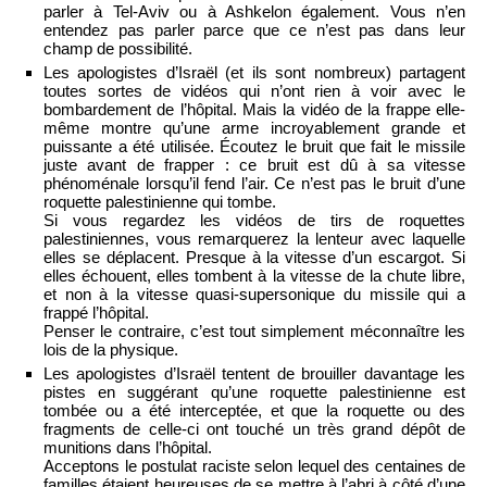
parler à Tel-Aviv ou à Ashkelon également. Vous n’en
entendez pas parler parce que ce n’est pas dans leur
champ de possibilité.
Les apologistes d’Israël (et ils sont nombreux) partagent
toutes sortes de vidéos qui n’ont rien à voir avec le
bombardement de l’hôpital. Mais la vidéo de la frappe elle-
même montre qu’une arme incroyablement grande et
puissante a été utilisée. Écoutez le bruit que fait le missile
juste avant de frapper : ce bruit est dû à sa vitesse
phénoménale lorsqu’il fend l’air. Ce n’est pas le bruit d’une
roquette palestinienne qui tombe.
Si vous regardez les vidéos de tirs de roquettes
palestiniennes, vous remarquerez la lenteur avec laquelle
elles se déplacent. Presque à la vitesse d’un escargot. Si
elles échouent, elles tombent à la vitesse de la chute libre,
et non à la vitesse quasi-supersonique du missile qui a
frappé l’hôpital.
Penser le contraire, c’est tout simplement méconnaître les
lois de la physique.
Les apologistes d’Israël tentent de brouiller davantage les
pistes en suggérant qu’une roquette palestinienne est
tombée ou a été interceptée, et que la roquette ou des
fragments de celle-ci ont touché un très grand dépôt de
munitions dans l’hôpital.
Acceptons le postulat raciste selon lequel des centaines de
familles étaient heureuses de se mettre à l’abri à côté d’une