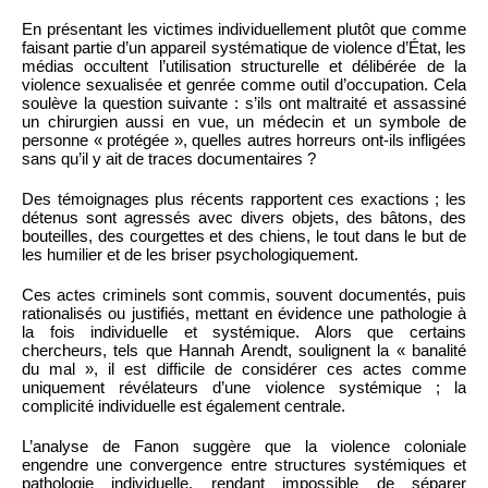
En présentant les victimes individuellement plutôt que comme
faisant partie d’un appareil systématique de violence d’État, les
médias occultent l’utilisation structurelle et délibérée de la
violence sexualisée et genrée comme outil d’occupation. Cela
soulève la question suivante : s’ils ont maltraité et assassiné
un chirurgien aussi en vue, un médecin et un symbole de
personne « protégée », quelles autres horreurs ont-ils infligées
sans qu’il y ait de traces documentaires ?
Des témoignages plus récents rapportent ces exactions ; les
détenus sont agressés avec divers objets, des bâtons, des
bouteilles, des courgettes et des chiens, le tout dans le but de
les humilier et de les briser psychologiquement.
Ces actes criminels sont commis, souvent documentés, puis
rationalisés ou justifiés, mettant en évidence une pathologie à
la fois individuelle et systémique. Alors que certains
chercheurs, tels que Hannah Arendt, soulignent la « banalité
du mal », il est difficile de considérer ces actes comme
uniquement révélateurs d’une violence systémique ; la
complicité individuelle est également centrale.
L’analyse de Fanon suggère que la violence coloniale
engendre une convergence entre structures systémiques et
pathologie individuelle, rendant impossible de séparer