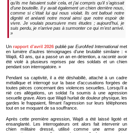
qu’ils me faisaient subir cela, et j’ai compris qu’il s’agissait
d’une bouteille. Il y avait également un chien derrière nous,
comme si c’était lui qui nous violait. Ils ont bafoué notre
dignité et anéanti notre moral ainsi que notre espoir de
vivre. Je voulais poursuivre mes études ; aujourd’hui, je
suis perdu, je n’arrive pas à surmonter ce qui m’est arrivé.
»
Un
rapport d’avril 2026
publié par
EuroMed International
met
en lumière d’autres témoignages d’une brutalité similaire : «
Wajdi, 43 ans, qui a passé un an en détention, a raconté avoir
été violé à plusieurs reprises par des soldats et un chien
pendant son interrogatoire. »
Pendant sa captivité, il a été déshabillé, attaché à un cadre
métallique et interrogé sur la base d’accusations forgées de
toutes pièces concernant des violences sexuelles. Lorsqu’il a
nié ces allégations, un soldat l’a soumis à une agression
sexuelle grave. Alors que Wajdi hurlait de douleur physique, les
gardes le frappaient, filmant l’agression sur leurs téléphones
tout en se moquant de sa souffrance.
Après cette première agression, Wajdi a été laissé ligoté et
ensanglanté. Les interrogateurs ont alors fait intervenir un
chien militaire dressé, utilisé comme une arme pour