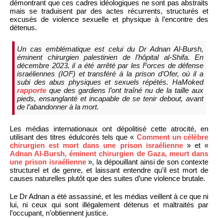
démontrant que ces cadres idéologiques ne sont pas abstraits
mais se traduisent par des actes récurrents, structurés et
excusés de violence sexuelle et physique à l’encontre des
détenus.
Un cas emblématique est celui du Dr Adnan Al-Bursh,
éminent chirurgien palestinien de l’hôpital al-Shifa. En
décembre 2023, il a été arrêté par les Forces de défense
israéliennes (IOF) et transféré à la prison d’Ofer, où il a
subi des abus physiques et sexuels répétés. HaMoked
rapporte
que des gardiens l’ont traîné nu de la taille aux
pieds, ensanglanté et incapable de se tenir debout, avant
de l’abandonner à la mort.
Les médias internationaux ont dépolitisé cette atrocité, en
utilisant des titres édulcorés tels que «
Comment un célèbre
chirurgien est mort dans une prison israélienne
» et «
Adnan Al-Bursh, éminent chirurgien de Gaza, meurt dans
une prison israélienne
», la dépouillant ainsi de son contexte
structurel et de genre, et laissant entendre qu’il est mort de
causes naturelles plutôt que des suites d’une violence brutale.
Le Dr Adnan a été assassiné, et les médias veillent à ce que ni
lui, ni ceux qui sont illégalement détenus et maltraités par
l’occupant, n’obtiennent justice.