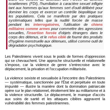
israéliennes (FDI), l’humiliation à caractère sexuel infligée
tant aux hommes qu’aux femmes sert d’outil délibéré pour
dominer les corps et exercer un contrôle biopolitique sur
les populations. Cela se manifeste par des pratiques
systématiques telles que la nudité forcée de masse
pendant les
interrogatoires
, l’utilisation de
chiens
militaires comme armes
pour commettre des agressions
sexuelles, l’
insertion forcée
d’objets étrangers dans le
corps des détenus, et le
refus ciblé
de fournir des produits
d’hygiène menstruelle aux détenues, utilisé comme outil de
dégradation psychologique.
Les Palestiniens vivent sous le poids de formes d’oppression
qui se chevauchent. Une approche structurelle et relationnelle
s’impose, car la violence de genre s’entrecroise avec le
déplacement, la privation et l’occupation militarisée.
La violence sexiste et sexualisée à l’encontre des Palestiniens
— systématique, sanctionnée par l’État et perpétuée en toute
impunité — illustre la manière dont la domination patriarcale
opère sur le plan relationnel, étroitement liée au militarisme et à
la violence structurelle. Le déplacement, le manque d’accès
aux soins de santé et les attaques ciblées aggravent la
vulnérabilité des femmes palestiniennes.