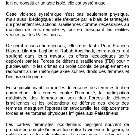
loin de constituer un acte isolé, elle est systémique.
Cette violence systémique n’est pas seulement physique,
mais aussi idéologique ; elle s’exerce par le biais de stratégies
qui présentent les actions israéliennes comme nécessaires au
maintien de la « sécurité », tout en masquant les réalités
vécues par les Palestiniens.
De nombreuses chercheuses, telles que Jasbir Puar, Frances
Hasso, Lila Abu-Lughod et Rabab Abdelhadi, entre autres, ont
souligné dans leurs travaux les efforts idéologiques actifs
déployés par les Forces de défense israéliennes (FDI) pour «
purplewash * » les crimes du projet colonial de peuplement en
recourant à une rhétorique axée sur les droits des femmes et
l’inclusion de genre.
En se positionnant comme les défenseurs des femmes tout en
commettant des crimes contre l’humanité, la participation
médiatisée des femmes au sein des Forces de défense
israéliennes et les prétentions de défense des droits des
femmes masquent l’oppression structurelle, les déplacements
forcés et les tortures physiques infligées aux Palestiniens.
Les cadres féministes occidentaux négligent souvent de
prendre en compte l’intersection entre la violence de genre, le
militarisme et le colonialisme de peuplement, réduisant au