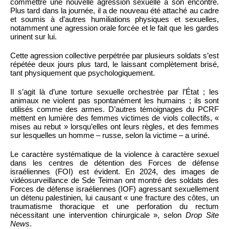
commettre une nouvelle agression sexuelle à son encontre.
Plus tard dans la journée, il a de nouveau été attaché au cadre
et soumis à d’autres humiliations physiques et sexuelles,
notamment une agression orale forcée et le fait que les gardes
urinent sur lui.
Cette agression collective perpétrée par plusieurs soldats s’est
répétée deux jours plus tard, le laissant complètement brisé,
tant physiquement que psychologiquement.
Il s’agit là d’une torture sexuelle orchestrée par l’État ; les
animaux ne violent pas spontanément les humains ; ils sont
utilisés comme des armes. D’autres témoignages du PCRF
mettent en lumière des femmes victimes de viols collectifs, «
mises au rebut » lorsqu’elles ont leurs règles, et des femmes
sur lesquelles un homme – russe, selon la victime – a uriné.
Le caractère systématique de la violence à caractère sexuel
dans les centres de détention des Forces de défense
israéliennes (FOI) est évident. En 2024, des images de
vidéosurveillance de Sde Teiman ont montré des soldats des
Forces de défense israéliennes (IOF) agressant sexuellement
un détenu palestinien, lui causant « une fracture des côtes, un
traumatisme thoracique et une perforation du rectum
nécessitant une intervention chirurgicale », selon
Drop Site
News
.