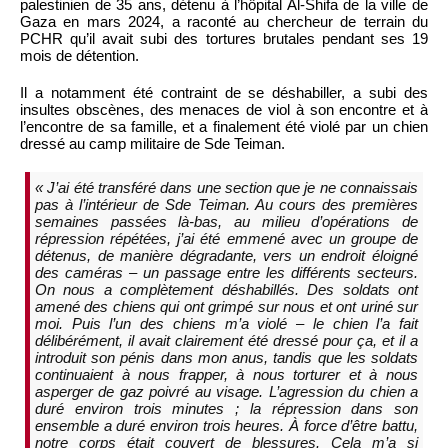
palestinien de 35 ans, détenu à l’hôpital Al-Shifa de la ville de
Gaza en mars 2024, a raconté au chercheur de terrain du
PCHR qu’il avait subi des tortures brutales pendant ses 19
mois de détention.
Il a notamment été contraint de se déshabiller, a subi des
insultes obscènes, des menaces de viol à son encontre et à
l’encontre de sa famille, et a finalement été violé par un chien
dressé au camp militaire de Sde Teiman.
« J’ai été transféré dans une section que je ne connaissais
pas à l’intérieur de Sde Teiman. Au cours des premières
semaines passées là-bas, au milieu d’opérations de
répression répétées, j’ai été emmené avec un groupe de
détenus, de manière dégradante, vers un endroit éloigné
des caméras – un passage entre les différents secteurs.
On nous a complètement déshabillés. Des soldats ont
amené des chiens qui ont grimpé sur nous et ont uriné sur
moi. Puis l’un des chiens m’a violé – le chien l’a fait
délibérément, il avait clairement été dressé pour ça, et il a
introduit son pénis dans mon anus, tandis que les soldats
continuaient à nous frapper, à nous torturer et à nous
asperger de gaz poivré au visage. L’agression du chien a
duré environ trois minutes ; la répression dans son
ensemble a duré environ trois heures. À force d’être battu,
notre corps était couvert de blessures. Cela m’a si