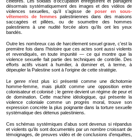
célébrés. Les soldats d’occupation enregistrent et partagent
désormais systématiquement des images et des vidéos de
violences sexuelles, qu’il s’agisse de
poser en sous-
vêtements de femmes
palestiniennes dans des maisons
saccagées et pillées, ou de soumettre des hommes
palestiniens à une nudité forcée alors qu’ils ont les yeux
bandés.
Outre les nombreux cas de harcèlement sexuel grave, c’est la
première fois dans l’histoire que ces actes sont aussi violents
et revendiqués, en toute impunité — ce qui montre que la
violence sexuelle fait partie des techniques de contrôle. Des
efforts actifs visant à humilier, à dominer et, à terme, à
dépeupler la Palestine sont à l’origine de cette stratégie.
Le genre n’est plus ici présenté comme une dichotomie
homme-femme, mais plutôt comme une opposition entre
colonisateur et colonisé ; le genre devient un régime de peur et
de domination. Cette machine idéologique, qui présente la
violence coloniale comme un progrès moral, trouve son
expression concrète la plus poignante dans la torture sexuelle
systématique des détenus palestiniens.
Ces schémas systémiques d’abus sont devenus si répandus
et violents qu’ils sont documentés par un nombre croissant de
témoignages, de preuves vidéo et de conclusions d’enquêtes,