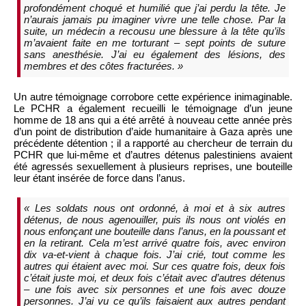
profondément choqué et humilié que j’ai perdu la tête. Je
n’aurais jamais pu imaginer vivre une telle chose. Par la
suite, un médecin a recousu une blessure à la tête qu’ils
m’avaient faite en me torturant – sept points de suture
sans anesthésie. J’ai eu également des lésions, des
membres et des côtes fracturées. »
Un autre témoignage corrobore cette expérience inimaginable.
Le PCHR a également recueilli le témoignage d’un jeune
homme de 18 ans qui a été arrêté à nouveau cette année près
d’un point de distribution d’aide humanitaire à Gaza après une
précédente détention ; il a rapporté au chercheur de terrain du
PCHR que lui-même et d’autres détenus palestiniens avaient
été agressés sexuellement à plusieurs reprises, une bouteille
leur étant insérée de force dans l’anus.
« Les soldats nous ont ordonné, à moi et à six autres
détenus, de nous agenouiller, puis ils nous ont violés en
nous enfonçant une bouteille dans l’anus, en la poussant et
en la retirant. Cela m’est arrivé quatre fois, avec environ
dix va-et-vient à chaque fois. J’ai crié, tout comme les
autres qui étaient avec moi. Sur ces quatre fois, deux fois
c’était juste moi, et deux fois c’était avec d’autres détenus
– une fois avec six personnes et une fois avec douze
personnes. J’ai vu ce qu’ils faisaient aux autres pendant