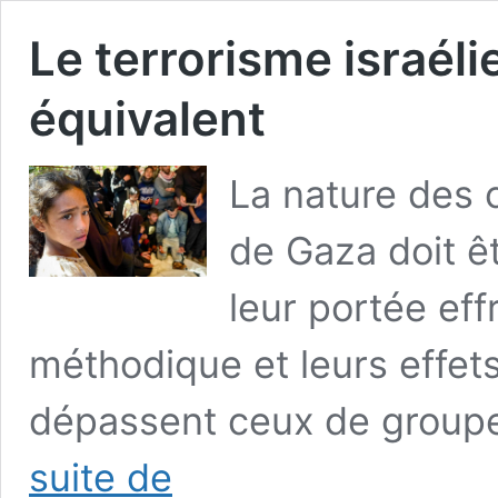
Le terrorisme israél
équivalent
La nature des 
de Gaza doit ê
leur portée eff
méthodique et leurs effets
dépassent ceux de group
Le
suite de
terrorisme