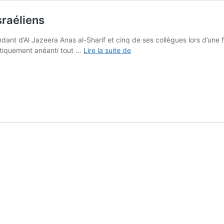
sraéliens
dant d’Al Jazeera Anas al-Sharif et cinq de ses collègues lors d’une f
«
ratiquement anéanti tout …
Lire la suite de
La
voix
de
Gaza
»
assassinée
par
les
Israéliens