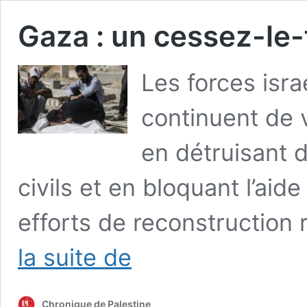
Gaza : un cessez-le-
Les forces isr
continuent de 
en détruisant 
civils et en bloquant l’aid
efforts de reconstruction 
Gaza
la suite de
:
un
cessez-
Chronique de Palestine
le-