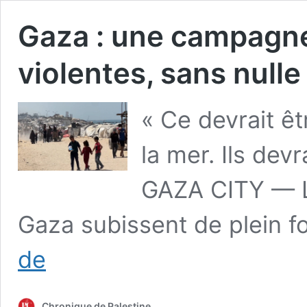
Gaza : une campagne
violentes, sans nulle 
« Ce devrait êt
la mer. Ils devr
GAZA CITY — Le
Gaza subissent de plein 
Gaza
de
:
une
campagne
Chronique de Palestine
d’expulsion