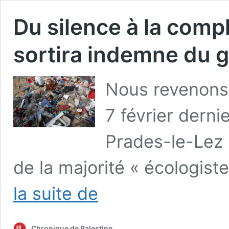
Du silence à la comp
sortira indemne du 
Nous revenons ic
7 février derni
Prades-le-Lez 
de la majorité « écologist
Du
la suite de
silence
à
la
Chronique de Palestine
complaisance