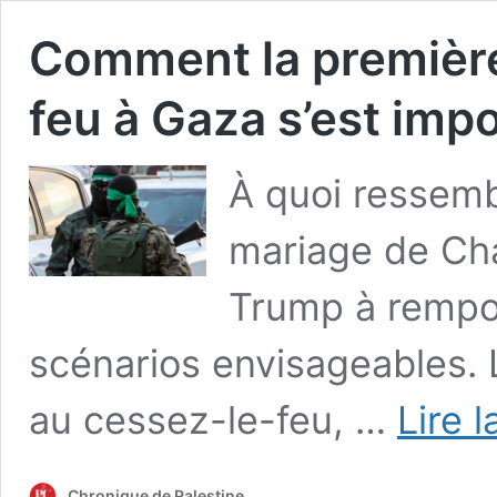
Comment la première
feu à Gaza s’est imp
À quoi ressembl
mariage de Cha
Trump à remport
scénarios envisageables. L
au cessez-le-feu, …
Lire l
Chronique de Palestine