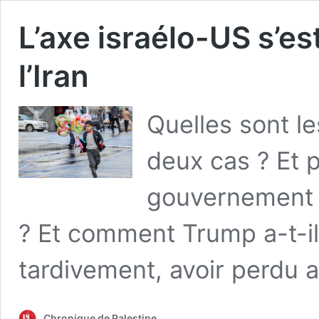
L’axe israélo-US s’es
l’Iran
Quelles sont le
deux cas ? Et 
gouvernement s
? Et comment Trump a-t-il 
tardivement, avoir perdu 
Chronique de Palestine